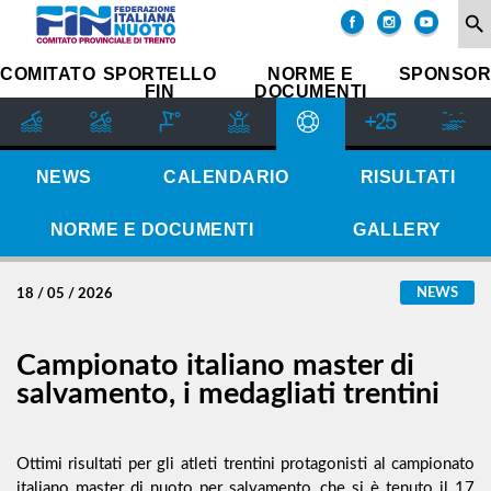
COMITATO
search
SOCIETÀ
COMITATO
SPORTELLO
NORME E
SPONSOR
FIN
DOCUMENTI
SETTORE
IMPIANTI
SPORTIVI
GIUDICE
NEWS
CALENDARIO
RISULTATI
SPORTIVO
REGIONALE
NORME E DOCUMENTI
GALLERY
GUG
STORIA
NEWS
18 / 05 / 2026
Campionato italiano master di
salvamento, i medagliati trentini
Ottimi risultati per gli atleti trentini protagonisti al campionato
italiano master di nuoto per salvamento, che si è tenuto il 17