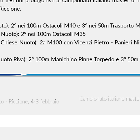
tleti trentini protagonisti al campionato italiano master d
Riccione.
oto): 2° nei 100m Ostacoli M40 e 3° nei 50m Trasporto 
 Nuoto): 2° nei 100m Ostacoli M35
 (Chiese Nuoto): 2a M100 con Vicenzi Pietro - Panieri N
 Nuoto Riva): 2° 100m Manichino Pinne Torpedo e 3° 50
Campionato italiano master
to - Riccione, 4-8 febbraio