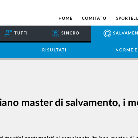
HOME
COMITATO
SPORTELL
TUFFI
SINCRO
SALVAME
RISULTATI
NORME E
iano master di salvamento, i m