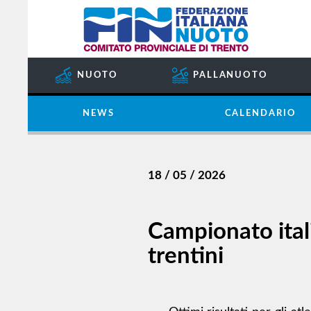
COMITATO
SOCIETÀ
SETTORE
NUOTO
PALLANUOTO
IMPIANTI
SPORTIVI
NEWS
CALENDARIO
GIUDICE
SPORTIVO
REGIONALE
18 / 05 / 2026
GUG
STORIA
Campionato ital
trentini