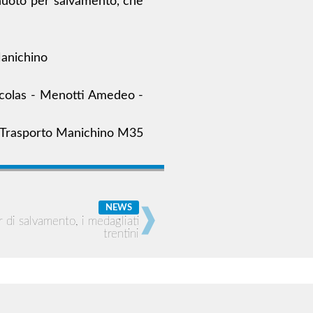
i nuoto per salvamento, che
Manichino
icolas - Menotti Amedeo -
m Trasporto Manichino M35
NEWS
 di salvamento, i medagliati
trentini