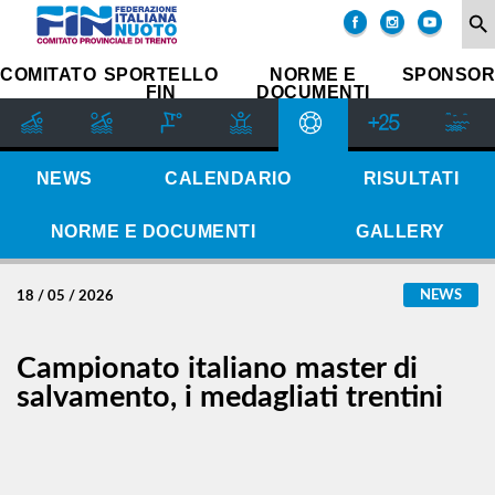
COMITATO
search
SOCIETÀ
COMITATO
SPORTELLO
NORME E
SPONSOR
FIN
DOCUMENTI
SETTORE
IMPIANTI
SPORTIVI
GIUDICE
NEWS
CALENDARIO
RISULTATI
SPORTIVO
REGIONALE
NORME E DOCUMENTI
GALLERY
GUG
STORIA
NEWS
18 / 05 / 2026
Campionato italiano master di
salvamento, i medagliati trentini