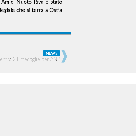
di Amici Nuoto Riva è stato
legiale che si terrà a Ostia
NEWS
mento: 21 medaglie per ANR