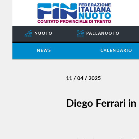
COMITATO
SOCIETÀ
SETTORE
NUOTO
PALLANUOTO
IMPIANTI
SPORTIVI
NEWS
CALENDARIO
GIUDICE
SPORTIVO
REGIONALE
11 / 04 / 2025
GUG
STORIA
Diego Ferrari in