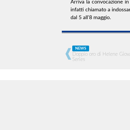
Arriva la convocazione in 
infatti chiamato a indossar
dal 5 all'8 maggio.
NEWS
Doppio oro di Helene Giov
Series