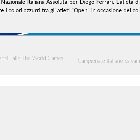
Nazionale Italiana Assoluta per Diego Ferrari. L'atleta 
e i colori azzurri tra gli atleti "Open" in occasione del col
anelli alle The World Games
Campionato Italiano Salva